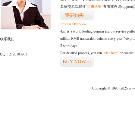
具体交易流程可
“点击这里”
查看或咨询support@
我要购买
>>
Process Overview:
4.cn is a world leading domain escrow service plat
million RMB transaction volume every year. We promi
联系我们
5 workdays.
For detailed process, you can
“visit here”
or contact
QQ：2726103981
BUY NOW
>>
Copyright © 1998 -2025 www.