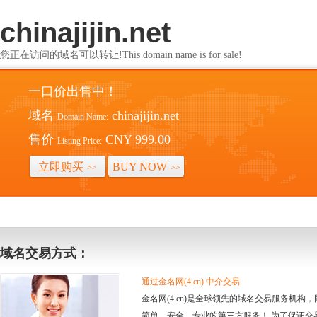
chinajijin.net
您正在访问的域名可以转让!This domain name is for sale!
一口价出售中！
域名
chinajijin.net
Domain Name:
售价
CNY 999.00
Listing Price:
立即购买
BUY NOW
>>
>>
域名交易方式：
通过金名网(4.cn) 中介交易
金名网(4.cn)是全球领先的域名交易服务机
简单、安全、专业的第三方服务！ 为了保证交